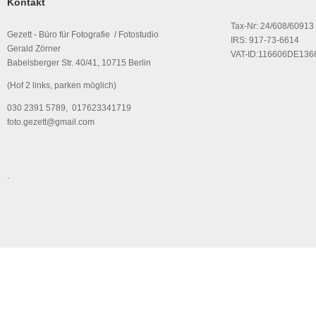
Kontakt
Tax-Nr: 24/608/60913
Gezett - Büro für Fotografie / Fotostudio
IRS: 917-73-6614
Gerald Zörner
VAT-ID:116606DE136
Babelsberger Str. 40/41, 10715 Berlin
(Hof 2 links, parken möglich)
030 2391 5789, 017623341719
foto.gezett@gmail.com
.