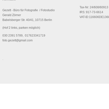
Tax-Nr: 24/608/60913
Gezett - Büro für Fotografie / Fotostudio
IRS: 917-73-6614
Gerald Zörner
VAT-ID:116606DE136
Babelsberger Str. 40/41, 10715 Berlin
(Hof 2 links, parken möglich)
030 2391 5789, 017623341719
foto.gezett@gmail.com
.