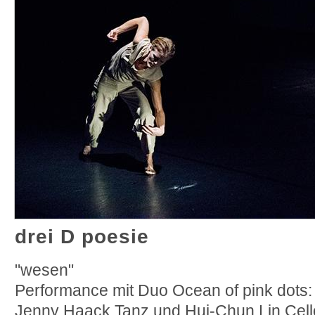
drei D poesie
"wesen"
Performance mit Duo Ocean of pink dots:
Jenny Haack Tanz
und
Hui-Chun Lin Cel