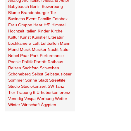
Analog
Architektur
Ausland
Autor
Babybauch
Berlin
Bewerbung
Blume
Brandenburger Tor
Business
Event
Familie
Fotobox
Frau
Gruppe
Haar
HfP
Himmel
Hochzeit
Italien
Kinder
Kirche
Kultur
Kunst
Künstler
Literatur
Lochkamera
Luft
Luftballon
Mann
Mond
Musik
Musiker
Nacht
Natur
Nebel
Paar
Park
Performance
Poesie
Politik
Porträt
Rathaus
Reisen
Sachfoto
Schweben
Schöneberg
Selbst
Selbstauslöser
Sommer
Sonne
Stadt
Streetlife
Studio
Studiokonzert
SW
Tanz
Tier
Trauung
tt
Urheberkonferenz
Venedig
Vespa
Werbung
Wetter
Winter
Wirtschaft
Ägypten