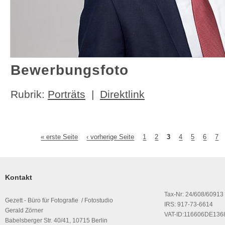
Bewerbungsfoto
Rubrik:
Porträts
|
Direktlink
« erste Seite
‹ vorherige Seite
1
2
3
4
5
6
7
Seiten
Kontakt
Tax-Nr: 24/608/60913
Gezett - Büro für Fotografie / Fotostudio
IRS: 917-73-6614
Gerald Zörner
VAT-ID:116606DE136
Babelsberger Str. 40/41, 10715 Berlin