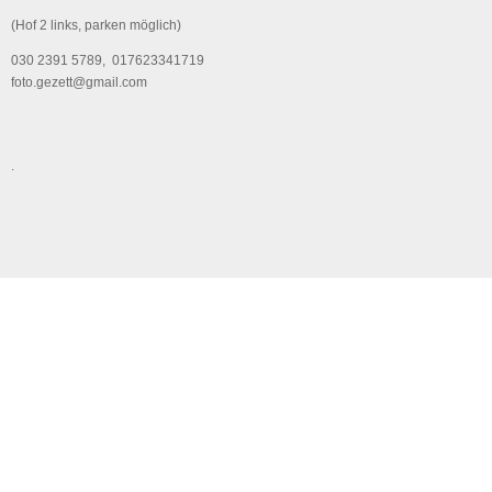
(Hof 2 links, parken möglich)
030 2391 5789, 017623341719
foto.gezett@gmail.com
.