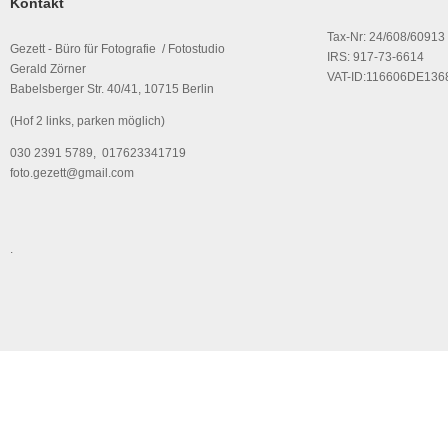
Kontakt
Tax-Nr: 24/608/60913
Gezett - Büro für Fotografie / Fotostudio
IRS: 917-73-6614
Gerald Zörner
VAT-ID:116606DE136
Babelsberger Str. 40/41, 10715 Berlin
(Hof 2 links, parken möglich)
030 2391 5789, 017623341719
foto.gezett@gmail.com
.