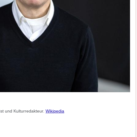
ist und Kulturredakteur.
Wikipedia