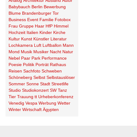
Analog
Architektur
Ausland
Autor
Babybauch
Berlin
Bewerbung
Blume
Brandenburger Tor
Business
Event
Familie
Fotobox
Frau
Gruppe
Haar
HfP
Himmel
Hochzeit
Italien
Kinder
Kirche
Kultur
Kunst
Künstler
Literatur
Lochkamera
Luft
Luftballon
Mann
Mond
Musik
Musiker
Nacht
Natur
Nebel
Paar
Park
Performance
Poesie
Politik
Porträt
Rathaus
Reisen
Sachfoto
Schweben
Schöneberg
Selbst
Selbstauslöser
Sommer
Sonne
Stadt
Streetlife
Studio
Studiokonzert
SW
Tanz
Tier
Trauung
tt
Urheberkonferenz
Venedig
Vespa
Werbung
Wetter
Winter
Wirtschaft
Ägypten