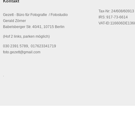
Kontakt
Tax-Nr: 24/608/60913
Gezett - Büro für Fotografie / Fotostudio
IRS: 917-73-6614
Gerald Zörner
VAT-ID:116606DE136
Babelsberger Str. 40/41, 10715 Berlin
(Hof 2 links, parken möglich)
030 2391 5789, 017623341719
foto.gezett@gmail.com
.