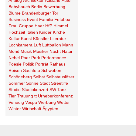
Analog
Architektur
Ausland
Autor
Babybauch
Berlin
Bewerbung
Blume
Brandenburger Tor
Business
Event
Familie
Fotobox
Frau
Gruppe
Haar
HfP
Himmel
Hochzeit
Italien
Kinder
Kirche
Kultur
Kunst
Künstler
Literatur
Lochkamera
Luft
Luftballon
Mann
Mond
Musik
Musiker
Nacht
Natur
Nebel
Paar
Park
Performance
Poesie
Politik
Porträt
Rathaus
Reisen
Sachfoto
Schweben
Schöneberg
Selbst
Selbstauslöser
Sommer
Sonne
Stadt
Streetlife
Studio
Studiokonzert
SW
Tanz
Tier
Trauung
tt
Urheberkonferenz
Venedig
Vespa
Werbung
Wetter
Winter
Wirtschaft
Ägypten